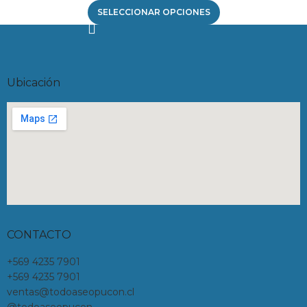
SELECCIONAR OPCIONES
Ubicación
CONTACTO
+569 4235 7901
+569 4235 7901
ventas@todoaseopucon.cl