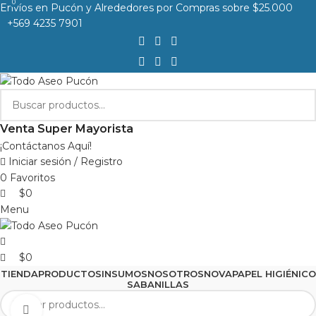
0
0
Envíos en Pucón y Alrededores por Compras sobre $25.000
+569 4235 7901
Venta Super Mayorista
¡Contáctanos Aquí!
Iniciar sesión / Registro
0
Favoritos
$
0
Menu
$
0
TIENDA
PRODUCTOS
INSUMOS
NOSOTROS
NOVA
PAPEL HIGIÉNICO
SABANILLAS
Clic para agrandar