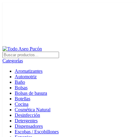
0
0
Envíos en Pucón y Alrededores por Compras sobre $25.000
+569 4235 7901
Categorías
Aromatizantes
Automotriz
Baño
Bolsas
Bolsas de basura
Botellas
Cocina
Cosmética Natural
Desinfección
Detergentes
Dispensadores
Escobas / Escobillones