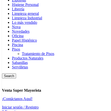
Esponjas
Higiene Personal
Librería
Limpieza general
Limpieza Industrial
Lo más vendido
Nova
Novedades
Oficina
Papel Higiénico
Piscina
Pisos
Tratamiento de Pisos
Productos Naturales
Sabanillas
Servilletas
Search
Venta Super Mayorista
¡Contáctanos Aquí!
Iniciar sesión / Registro