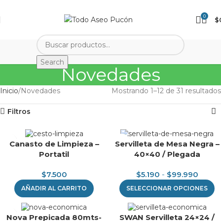
0
$
Search
Novedades
Inicio
Novedades
Mostrando 1–12 de 31 resultados
Filtros
Canasto de Limpieza –
Servilleta de Mesa Negra –
Portatil
40×40 / Plegada
$
7.500
$
5.190
-
$
99.990
AÑADIR AL CARRITO
SELECCIONAR OPCIONES
Nova Prepicada 80mts-
SWAN Servilleta 24×24 /