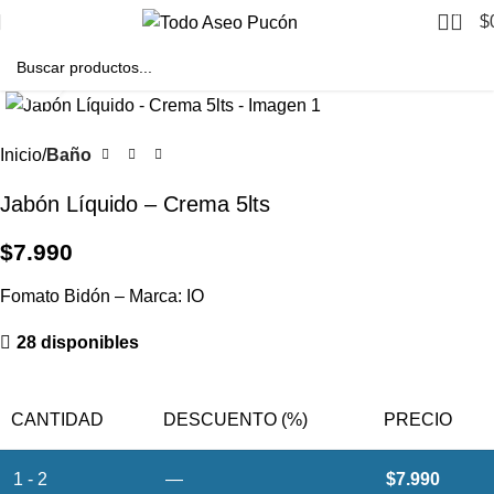
0
$
Clic para agrandar
Inicio
Baño
Jabón Líquido – Crema 5lts
$
7.990
Fomato Bidón – Marca: IO
28 disponibles
CANTIDAD
DESCUENTO (%)
PRECIO
1 - 2
—
$
7.990