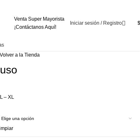
+569 4235 79
Venta Super Mayorista
Iniciar sesión / Registro
¡Contáctanos Aquí!
as
Volver a la Tienda
iuso
 L – XL
impiar