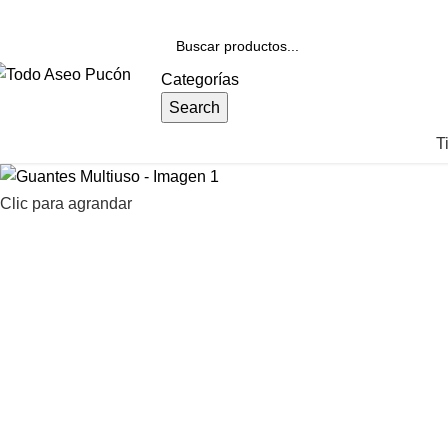
nvíos en Pucón y Alrededores por Compras sobre $25.000
Categorías
Search
T
Clic para agrandar