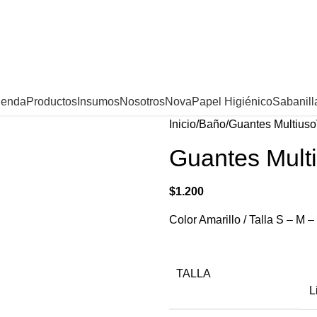
ienda
Productos
Insumos
Nosotros
Nova
Papel Higiénico
Sabanill
Inicio
Baño
Guantes Multiuso
Guantes Mult
$
1.200
Color Amarillo / Talla S – M –
TALLA
L