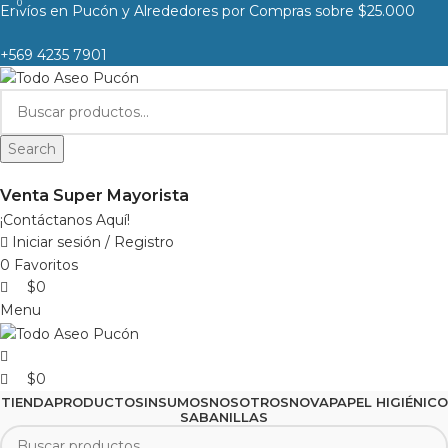
0
0
Envíos en Pucón y Alrededores por Compras sobre $25.000
+569 4235 7901
Search
Venta Super Mayorista
¡Contáctanos Aquí!
Iniciar sesión / Registro
0
Favoritos
$
0
Menu
$
0
TIENDA
PRODUCTOS
INSUMOS
NOSOTROS
NOVA
PAPEL HIGIÉNICO
SABANILLAS