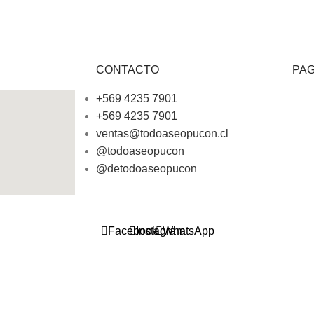
CONTACTO
PA
+569 4235 7901
+569 4235 7901
ventas@todoaseopucon.cl
@todoaseopucon
@detodoaseopucon
Facebook
Instagram
WhatsApp