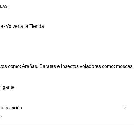
LLAS
nax
Volver a la Tienda
ectos como: Arañas, Baratas e insectos voladores como: moscas,
umigante
r