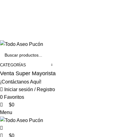
0
0
Envíos en Pucón y Alrededores por Compras sobre $25.000
+569 4235 7901
CATEGORÍAS
Venta Super Mayorista
¡Contáctanos Aquí!
Iniciar sesión / Registro
0
Favoritos
$
0
Menu
$
0