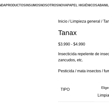
NDA
PRODUCTOS
INSUMOS
NOSOTROS
NOVA
PAPEL HIGIÉNICO
SABANI
Inicio
Limpieza general
Ta
Tanax
$
3.990
-
$
4.990
Insecticida repelente de ins
zancudos, etc.
Pesticida / mata insectos / f
TIPO
Limpia