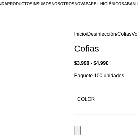
NDA
PRODUCTOS
INSUMOS
NOSOTROS
NOVA
PAPEL HIGIÉNICO
SABANI
Inicio
Desinfección
Cofias
Vol
Cofias
$
3.990
-
$
4.990
Paquete 100 unidades.
COLOR