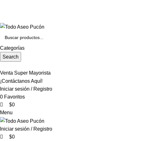
0
0
Envíos en Pucón y Alrededores por Compras sobre $25.000
+569 4235 7901
Categorías
Search
Venta Super Mayorista
¡Contáctanos Aquí!
Iniciar sesión / Registro
0
Favoritos
$
0
Menu
Iniciar sesión / Registro
$
0