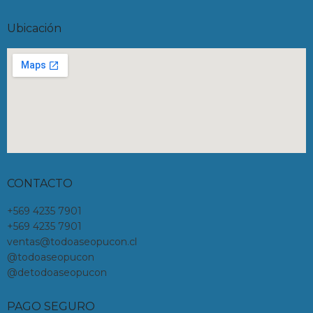
Ubicación
CONTACTO
+569 4235 7901
+569 4235 7901
ventas@todoaseopucon.cl
@todoaseopucon
@detodoaseopucon
PAGO SEGURO