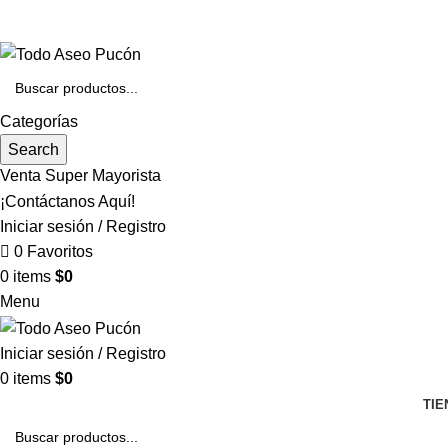
Envíos en Pucón y Alrededores por Compras sobre $25.000
+569 4235 7901
Categorías
Search
Venta Super Mayorista
¡Contáctanos Aquí!
Iniciar sesión / Registro
0
Favoritos
0
items
$
0
Menu
Iniciar sesión / Registro
0
items
$
0
TIE