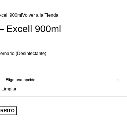
xcell 900ml
Volver a la Tienda
– Excell 900ml
rnario (Desinfectante)
Limpiar
ARRITO