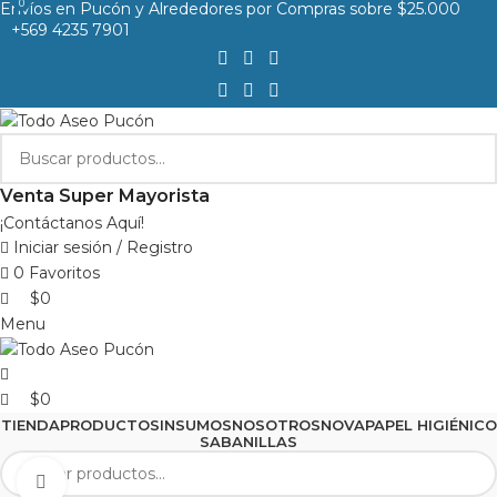
0
0
Envíos en Pucón y Alrededores por Compras sobre $25.000
+569 4235 7901
Venta Super Mayorista
¡Contáctanos Aquí!
Iniciar sesión / Registro
0
Favoritos
$
0
Menu
$
0
TIENDA
PRODUCTOS
INSUMOS
NOSOTROS
NOVA
PAPEL HIGIÉNICO
SABANILLAS
Clic para agrandar