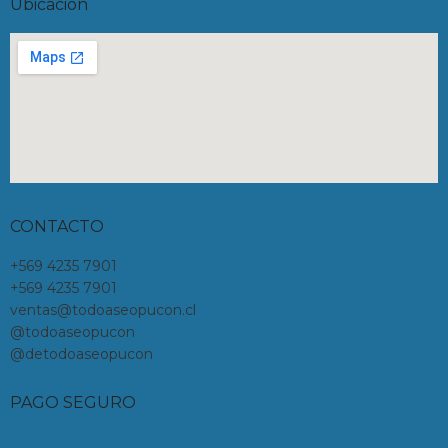
Ubicación
CONTACTO
+569 4235 7901
+569 4235 7901
ventas@todoaseopucon.cl
@todoaseopucon
@detodoaseopucon
PAGO SEGURO