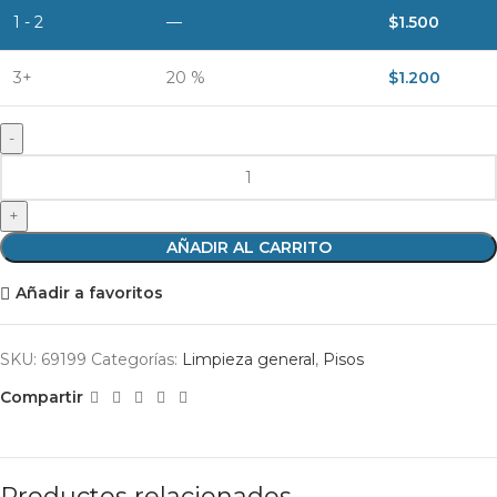
1 - 2
—
$
1.500
3+
20 %
$
1.200
AÑADIR AL CARRITO
Añadir a favoritos
SKU:
69199
Categorías:
Limpieza general
,
Pisos
Compartir
Productos relacionados