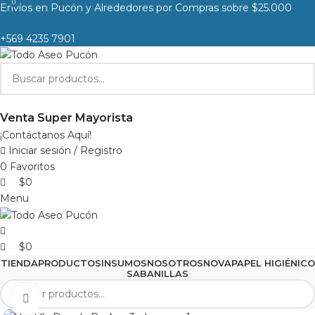
0
0
Envíos en Pucón y Alrededores por Compras sobre $25.000
+569 4235 7901
Venta Super Mayorista
¡Contáctanos Aquí!
Iniciar sesión / Registro
0
Favoritos
$
0
Menu
$
0
TIENDA
PRODUCTOS
INSUMOS
NOSOTROS
NOVA
PAPEL HIGIÉNICO
SABANILLAS
Clic para agrandar