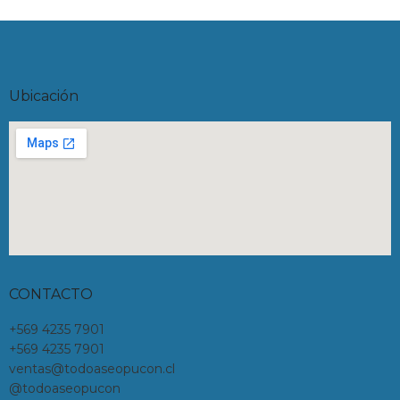
Ubicación
CONTACTO
+569 4235 7901
+569 4235 7901
ventas@todoaseopucon.cl
@todoaseopucon