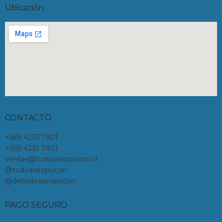
Ubicación
CONTACTO
+569 4235 7901
+569 4235 7901
ventas@todoaseopucon.cl
@todoaseopucon
@detodoaseopucon
PAGO SEGURO