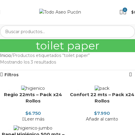
0
$
toilet paper
Inicio
Productos etiquetados “toilet paper”
Mostrando los 3 resultados
Filtros
AGOTADO
Regio 22mts – Pack x24
Confort 22 mts – Pack x24
Rollos
Rollos
$
6.750
$
7.990
Leer más
Añadir al carrito
Papel Higiénico 500 mts –