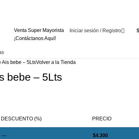
+569 4235 79
Venta Super Mayorista
Iniciar sesión / Registro
¡Contáctanos Aquí!
as
 Ais bebe – 5Lts
Volver a la Tienda
s bebe – 5Lts
DESCUENTO (%)
PRECIO
—
$
4.300