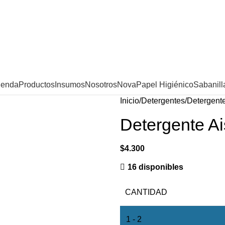
ienda
Productos
Insumos
Nosotros
Nova
Papel Higiénico
Sabanill
Inicio
Detergentes
Detergente
Detergente Ai
$
4.300
16 disponibles
CANTIDAD
1 - 2