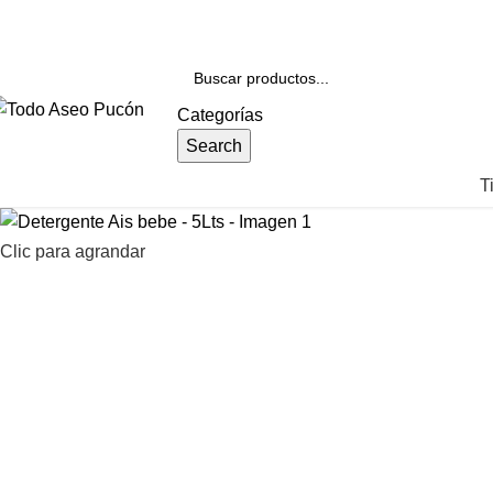
nvíos en Pucón y Alrededores por Compras sobre $25.000
Categorías
Search
T
Clic para agrandar