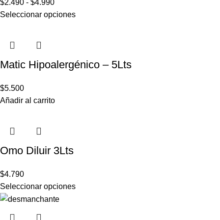
$
2.490
-
$
4.990
Seleccionar opciones
Matic Hipoalergénico – 5Lts
$
5.500
Añadir al carrito
Omo Diluir 3Lts
$
4.790
Seleccionar opciones