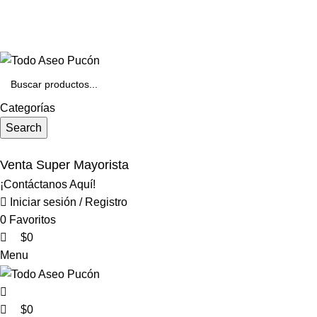
0
0
Envíos en Pucón y Alrededores por Compras sobre $25.000
+569 4235 7901
Categorías
Search
Venta Super Mayorista
¡Contáctanos Aquí!
Iniciar sesión / Registro
0
Favoritos
$
0
Menu
$
0