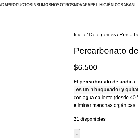
NDA
PRODUCTOS
INSUMOS
NOSOTROS
NOVA
PAPEL HIGIÉNICO
SABANI
Inicio
Detergentes
Percarb
Percarbonato de
$
6.500
El
percarbonato de sodio
(c
es un blanqueador y quit
con agua caliente (desde 40 
eliminar manchas orgánicas, de
21 disponibles