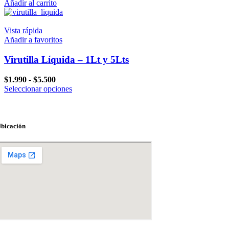
Añadir al carrito
Vista rápida
Añadir a favoritos
Virutilla Líquida – 1Lt y 5Lts
Rango
$
1.990
-
$
5.500
de
Este
Seleccionar opciones
precios:
producto
desde
tiene
$1.990
múltiples
hasta
variantes.
bicación
$5.500
Las
opciones
se
pueden
elegir
en
la
página
de
producto