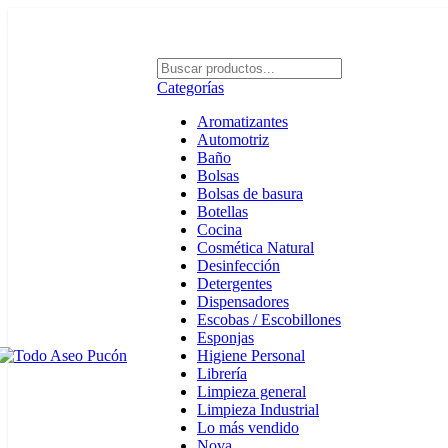
Envíos en Pucón y Alrededores por Compras sobre $25.000
Categorías
Aromatizantes
Automotriz
Baño
Bolsas
Bolsas de basura
Botellas
Cocina
Cosmética Natural
Desinfección
Detergentes
Dispensadores
Escobas / Escobillones
Esponjas
Higiene Personal
Librería
Limpieza general
Limpieza Industrial
Lo más vendido
Nova