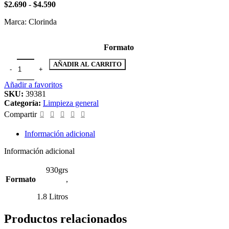
Rango
$
2.690
-
$
4.590
$4.990
de
Marca: Clorinda
precios:
desde
$2.690
Formato
hasta
$4.590
Cloro ropa color cantidad
AÑADIR AL CARRITO
Añadir a favoritos
SKU:
39381
Categoría:
Limpieza general
Compartir
Información adicional
Información adicional
930grs
Formato
,
1.8 Litros
Productos relacionados