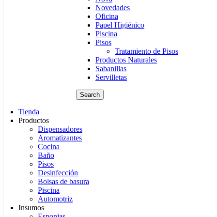
Novedades
Oficina
Papel Higiénico
Piscina
Pisos
Tratamiento de Pisos
Productos Naturales
Sabanillas
Servilletas
Search
Tienda
Productos
Dispensadores
Aromatizantes
Cocina
Baño
Pisos
Desinfección
Bolsas de basura
Piscina
Automotriz
Insumos
Esponjas