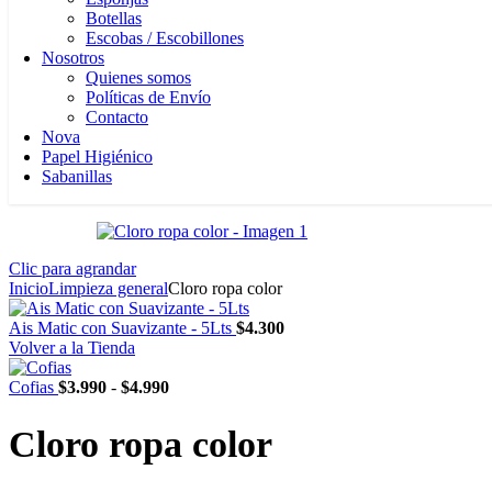
Botellas
Escobas / Escobillones
Nosotros
Quienes somos
Políticas de Envío
Contacto
Nova
Papel Higiénico
Sabanillas
Clic para agrandar
Inicio
Limpieza general
Cloro ropa color
Ais Matic con Suavizante - 5Lts
$
4.300
Volver a la Tienda
Rango
Cofias
$
3.990
-
$
4.990
de
precios:
Cloro ropa color
desde
$3.990
hasta