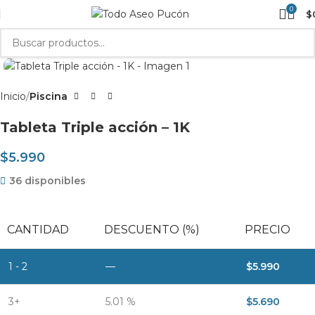
0
$
Clic para agrandar
Inicio
Piscina
Tableta Triple acción – 1K
$
5.990
36 disponibles
CANTIDAD
DESCUENTO (%)
PRECIO
1 - 2
—
$
5.990
3+
5.01 %
$
5.690