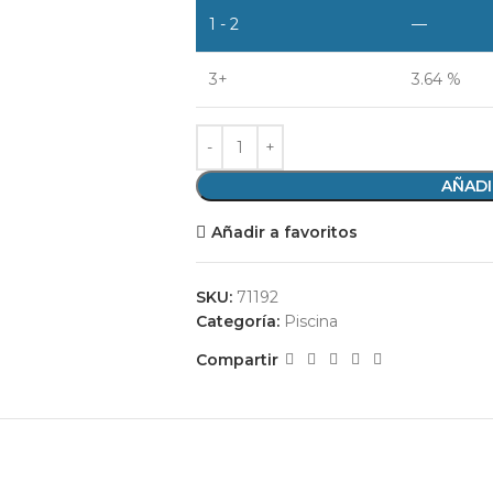
1 - 2
—
3+
3.64 %
AÑADI
Añadir a favoritos
SKU:
71192
Categoría:
Piscina
Compartir