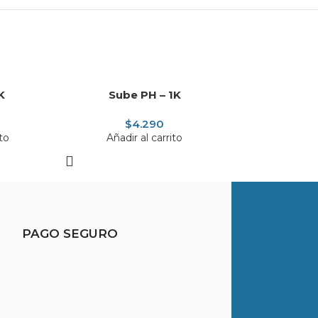
K
Sube PH – 1K
Cloro Líquido
$
4.290
$
5
ito
Añadir al carrito
Añadir a
PAGO SEGURO