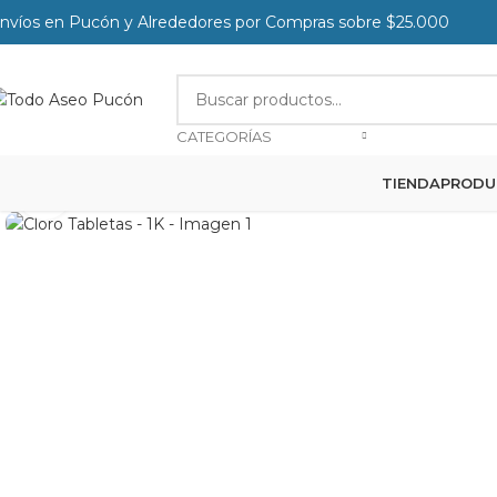
nvíos en Pucón y Alrededores por Compras sobre $25.000
CATEGORÍAS
TIENDA
PRODU
Clic para agrandar