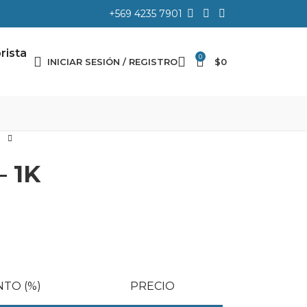
+569 4235 7901
rista
0
INICIAR SESIÓN / REGISTRO
$
0
– 1K
TO (%)
PRECIO