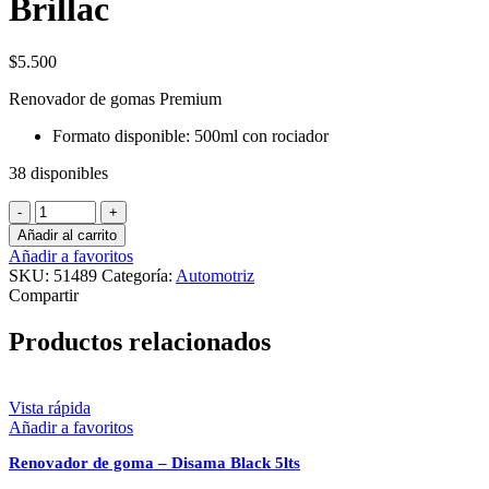
Brillac
$7.990
desde
$11.990
hasta
$
5.500
$16.990
Renovador de gomas Premium
Formato disponible: 500ml con rociador
38 disponibles
Brillac
cantidad
Añadir al carrito
Añadir a favoritos
SKU:
51489
Categoría:
Automotriz
Compartir
Productos relacionados
Vista rápida
Añadir a favoritos
Renovador de goma – Disama Black 5lts