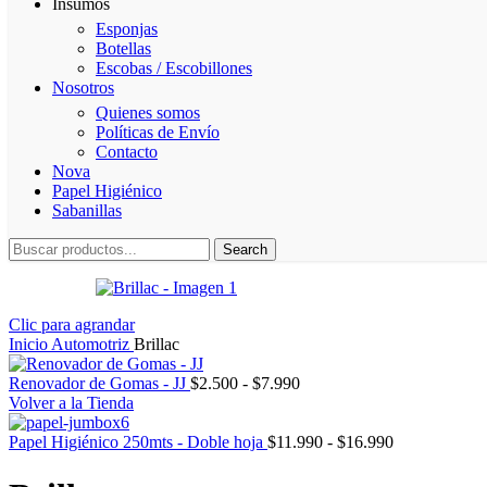
Insumos
Esponjas
Botellas
Escobas / Escobillones
Nosotros
Quienes somos
Políticas de Envío
Contacto
Nova
Papel Higiénico
Sabanillas
Search
Clic para agrandar
Inicio
Automotriz
Brillac
Rango
Renovador de Gomas - JJ
$
2.500
-
$
7.990
de
Volver a la Tienda
precios:
desde
Rango
Papel Higiénico 250mts - Doble hoja
$
11.990
-
$
16.990
$2.500
de
hasta
precios: