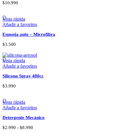
$
10.990
Vista rápida
Añadir a favoritos
Esponja auto – Microfibra
$
3.500
Vista rápida
Añadir a favoritos
Silicona Spray 480cc
$
3.990
Vista rápida
Añadir a favoritos
Detergente Mecánico
Rango
$
2.990
-
$
8.990
de