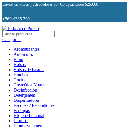
Envíos en Pucón y Alrededores por Compras sobre $25.000
+569 4235 7901
Categorías
Aromatizantes
Automotriz
Baño
Bolsas
Bolsas de basura
Botellas
Cocina
Cosmética Natural
Desinfección
Detergentes
Dispensadores
Escobas / Escobillones
Esponjas
Higiene Personal
Librería
Limpieza general