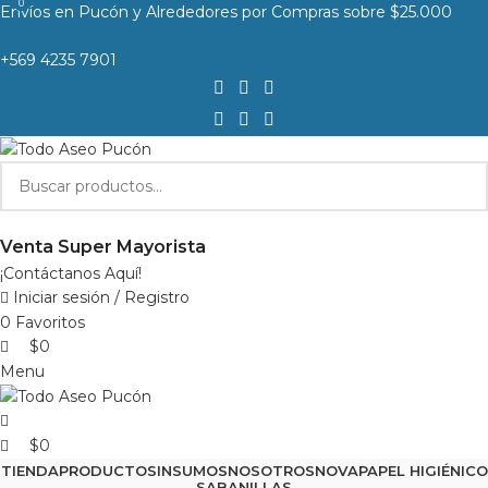
0
0
Envíos en Pucón y Alrededores por Compras sobre $25.000
+569 4235 7901
Venta Super Mayorista
¡Contáctanos Aquí!
Iniciar sesión / Registro
0
Favoritos
$
0
Menu
$
0
TIENDA
PRODUCTOS
INSUMOS
NOSOTROS
NOVA
PAPEL HIGIÉNICO
SABANILLAS