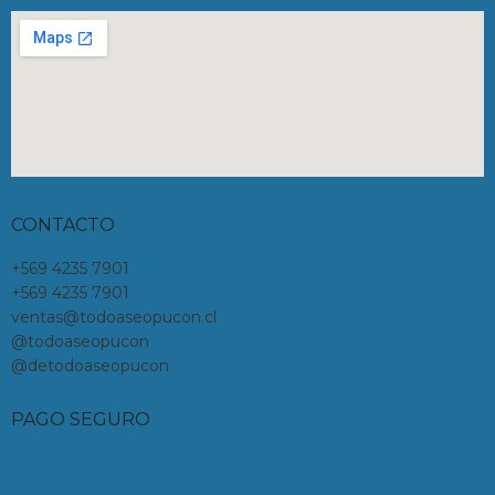
CONTACTO
+569 4235 7901
+569 4235 7901
ventas@todoaseopucon.cl
@todoaseopucon
@detodoaseopucon
PAGO SEGURO