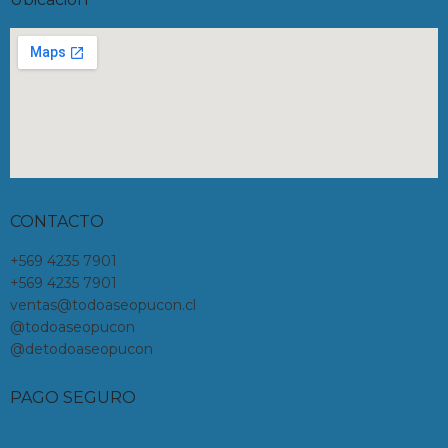
CONTACTO
+569 4235 7901
+569 4235 7901
ventas@todoaseopucon.cl
@todoaseopucon
@detodoaseopucon
PAGO SEGURO