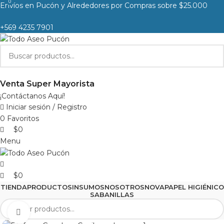
0
0
Envíos en Pucón y Alrededores por Compras sobre $25.000
+569 4235 7901
Venta Super Mayorista
¡Contáctanos Aquí!
Iniciar sesión / Registro
0
Favoritos
$
0
Menu
$
0
TIENDA
PRODUCTOS
INSUMOS
NOSOTROS
NOVA
PAPEL HIGIÉNICO
SABANILLAS
Clic para agrandar