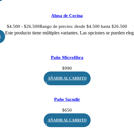
Alusa de Cocina
$
4.500
-
$
26.500
Rango de precios: desde $4.500 hasta $26.500
Este producto tiene múltiples variantes. Las opciones se pueden eleg
S
Paño Microfibra
$
990
AÑADIR AL CARRITO
Paño Sacudir
$
650
AÑADIR AL CARRITO