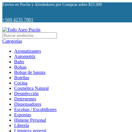
Envíos en Pucón y Alrededores por Compras sobre $25.000
+569 4235 7901
Categorías
Aromatizantes
Automotriz
Baño
Bolsas
Bolsas de basura
Botellas
Cocina
Cosmética Natural
Desinfección
Detergentes
Dispensadores
Escobas / Escobillones
Esponjas
Higiene Personal
Librería
Limpieza general