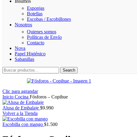
Insumos
Esponjas
Botellas
Escobas / Escobillones
Nosotros
Quienes somos
Políticas de Envío
Contacto
Nova
Papel Higiénico
Sabanillas
Search
Clic para agrandar
Inicio
Cocina
Fósforos – Copihue
Alusa de Embalaje
$
9.990
Volver a la Tienda
Escobilla con mango
$
1.500