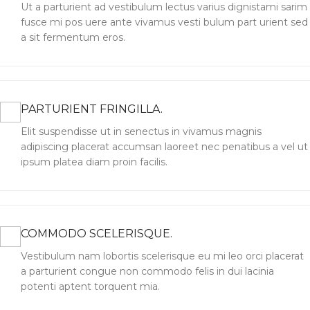
Ut a parturient ad vestibulum lectus varius dignistami sarim
fusce mi pos uere ante vivamus vesti bulum part urient sed
a sit fermentum eros.
PARTURIENT FRINGILLA.
Elit suspendisse ut in senectus in vivamus magnis
adipiscing placerat accumsan laoreet nec penatibus a vel ut
ipsum platea diam proin facilis.
COMMODO SCELERISQUE.
Vestibulum nam lobortis scelerisque eu mi leo orci placerat
a parturient congue non commodo felis in dui lacinia
potenti aptent torquent mia.