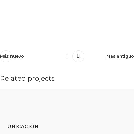
Más nuevo
Más antiguo
Related projects
Potenti parturient parturie
Accessories
UBICACIÓN