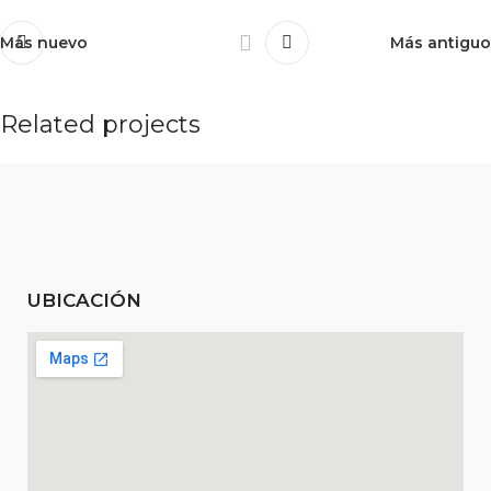
Más nuevo
Más antiguo
Related projects
Rhoncus quisque sollicitudin
Decor
UBICACIÓN