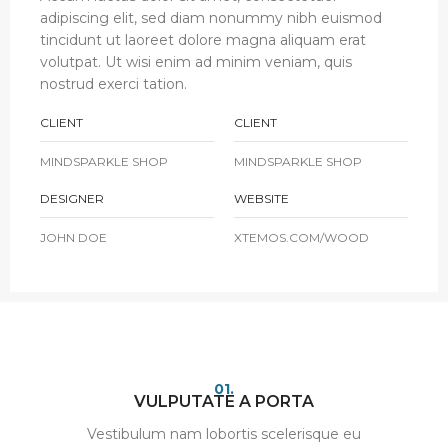
adipiscing elit, sed diam nonummy nibh euismod
tincidunt ut laoreet dolore magna aliquam erat
volutpat. Ut wisi enim ad minim veniam, quis
nostrud exerci tation.
CLIENT
CLIENT
MINDSPARKLE SHOP
MINDSPARKLE SHOP
DESIGNER
WEBSITE
JOHN DOE
XTEMOS.COM/WOOD
01.
VULPUTATE A PORTA
Vestibulum nam lobortis scelerisque eu