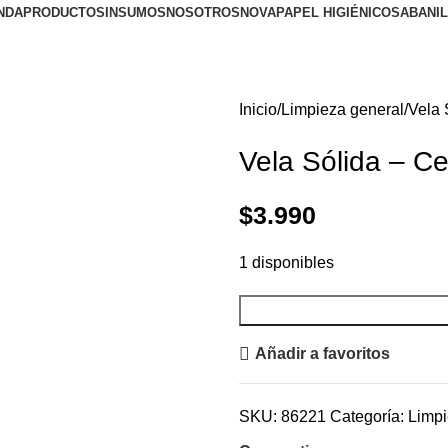
NDA
PRODUCTOS
INSUMOS
NOSOTROS
NOVA
PAPEL HIGIÉNICO
SABANI
Inicio
Limpieza general
Vela 
Vela Sólida – C
$
3.990
1 disponibles
Añadir a favoritos
SKU:
86221
Categoría:
Limpi