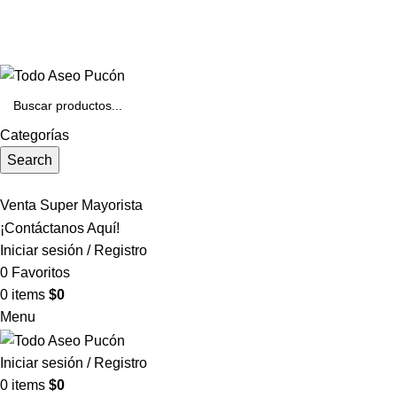
Envíos en Pucón y Alrededores por Compras sobre $25.000
+569 4235 7901
Categorías
Search
Venta Super Mayorista
¡Contáctanos Aquí!
Iniciar sesión / Registro
0
Favoritos
0
items
$
0
Menu
Iniciar sesión / Registro
0
items
$
0