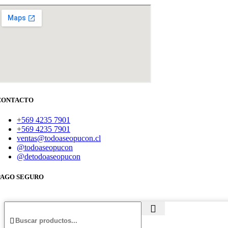
CONTACTO
+569 4235 7901
+569 4235 7901
ventas@todoaseopucon.cl
@todoaseopucon
@detodoaseopucon
PAGO SEGURO