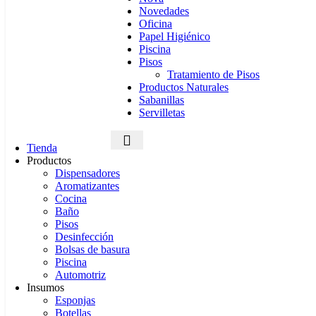
Novedades
Oficina
Papel Higiénico
Piscina
Pisos
Tratamiento de Pisos
Productos Naturales
Sabanillas
Servilletas
Tienda
Productos
Dispensadores
Aromatizantes
Cocina
Baño
Pisos
Desinfección
Bolsas de basura
Piscina
Automotriz
Insumos
Esponjas
Botellas