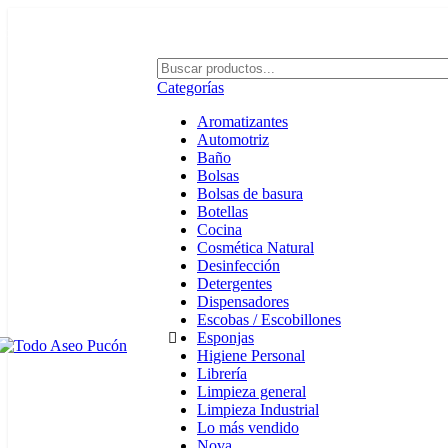
Envíos en Pucón y Alrededores por Compras sobre $25.000
Categorías
Aromatizantes
Automotriz
Baño
Bolsas
Bolsas de basura
Botellas
Cocina
Cosmética Natural
Desinfección
Detergentes
Dispensadores
Escobas / Escobillones
Esponjas
Higiene Personal
Librería
Limpieza general
Limpieza Industrial
Lo más vendido
Nova