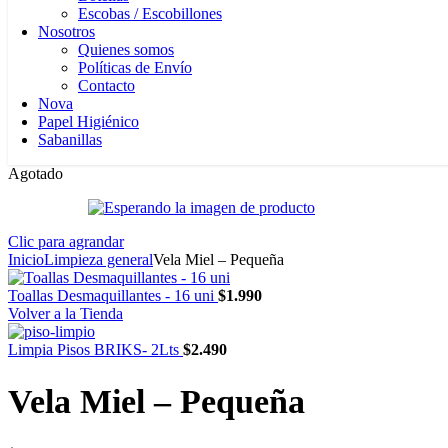
Escobas / Escobillones
Nosotros
Quienes somos
Políticas de Envío
Contacto
Nova
Papel Higiénico
Sabanillas
Agotado
Clic para agrandar
Inicio
Limpieza general
Vela Miel – Pequeña
Toallas Desmaquillantes - 16 uni
$
1.990
Volver a la Tienda
Limpia Pisos BRIKS- 2Lts
$
2.490
Vela Miel – Pequeña