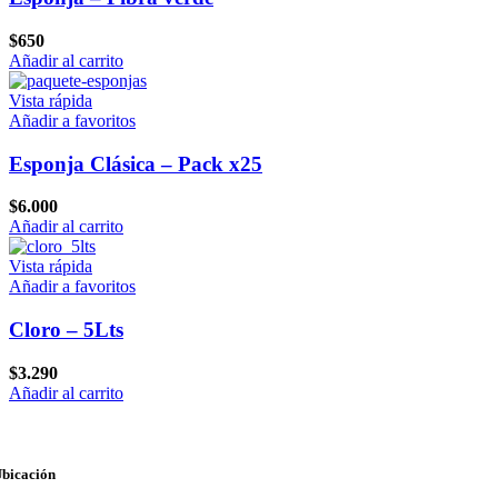
$
650
Añadir al carrito
Vista rápida
Añadir a favoritos
Esponja Clásica – Pack x25
$
6.000
Añadir al carrito
Vista rápida
Añadir a favoritos
Cloro – 5Lts
$
3.290
Añadir al carrito
bicación