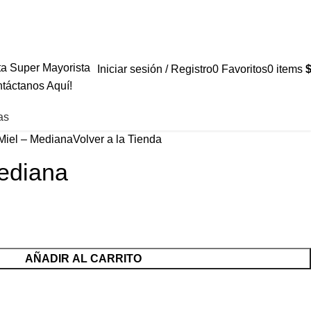
+569 4235 79
a Super Mayorista
Iniciar sesión / Registro
0
Favoritos
0
items
táctanos Aquí!
as
Miel – Mediana
Volver a la Tienda
Mediana
AÑADIR AL CARRITO