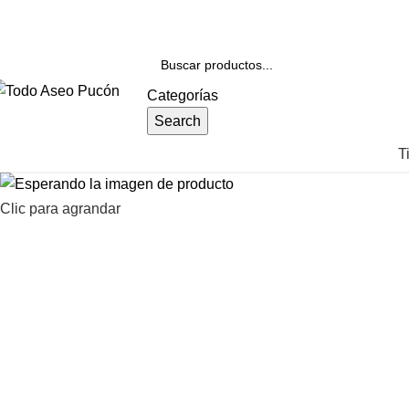
nvíos en Pucón y Alrededores por Compras sobre $25.000
Categorías
Search
T
Clic para agrandar