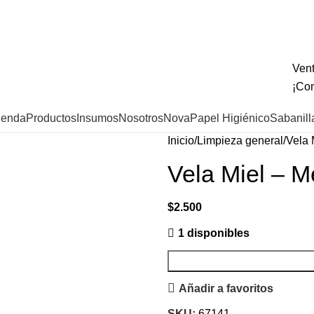
Vent
¡Con
ienda
Productos
Insumos
Nosotros
Nova
Papel Higiénico
Sabanill
Inicio
Limpieza general
Vela 
Vela Miel – 
$
2.500
1 disponibles
Añadir a favoritos
SKU:
67141