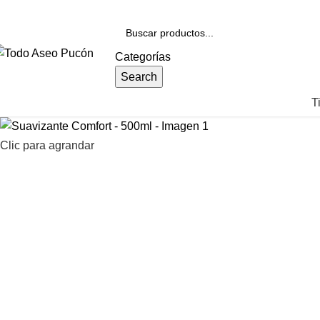
nvíos en Pucón y Alrededores por Compras sobre $25.000
Categorías
Search
T
Clic para agrandar