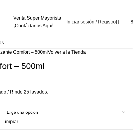
+569 4235 79
Venta Super Mayorista
Iniciar sesión / Registro
¡Contáctanos Aquí!
as
zante Comfort – 500ml
Volver a la Tienda
ort – 500ml
do / Rinde 25 lavados.
Limpiar