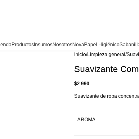
ienda
Productos
Insumos
Nosotros
Nova
Papel Higiénico
Sabanill
Inicio
Limpieza general
Suavi
Suavizante Comf
$
2.990
Suavizante de ropa concentra
AROMA