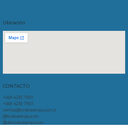
Ubicación
CONTACTO
+569 4235 7901
+569 4235 7901
ventas@todoaseopucon.cl
@todoaseopucon
@detodoaseopucon