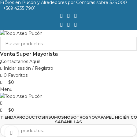
0
0
Envíos en Pucón y Alrededores por Compras sobre $25.000
+569 4235 7901
Venta Super Mayorista
¡Contáctanos Aquí!
Iniciar sesión / Registro
0
Favoritos
$
0
Menu
$
0
TIENDA
PRODUCTOS
INSUMOS
NOSOTROS
NOVA
PAPEL HIGIÉNICO
SABANILLAS
Clic para agrandar