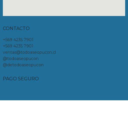
CONTACTO
+569 4235 7901
+569 4235 7901
ventas@todoaseopucon.cl
@todoaseopucon
@detodoaseopucon
PAGO SEGURO