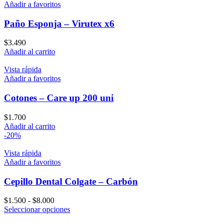
$5.500
múltiples
Añadir a favoritos
hasta
variantes.
$14.500
Las
Paño Esponja – Virutex x6
opciones
se
$
3.490
pueden
Añadir al carrito
elegir
en
Vista rápida
la
Añadir a favoritos
página
de
Cotones – Care up 200 uni
producto
$
1.700
Añadir al carrito
-20%
Vista rápida
Añadir a favoritos
Cepillo Dental Colgate – Carbón
Rango
$
1.500
-
$
8.000
de
Este
Seleccionar opciones
precios:
producto