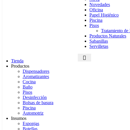
Novedades
Oficina
Papel Higiénico
Piscina
Pisos
Tratamiento de 
Productos Naturales
Sabanillas
Servilletas
Tienda
Productos
Dispensadores
Aromatizantes
Cocina
Baño
Pisos
Desinfección
Bolsas de basura
Piscina
Automotriz
Insumos
Esponjas
Botellas