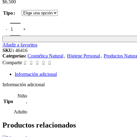
$
6.500
Tipo
Pasta Dental Atlantis 70grs cantidad
Añadir a favoritos
SKU:
46416
Categorías:
Cosmética Natural
,
Higiene Personal
,
Productos Natura
Compartir
Información adicional
Información adicional
Niño
Tipo
,
Adulto
Productos relacionados