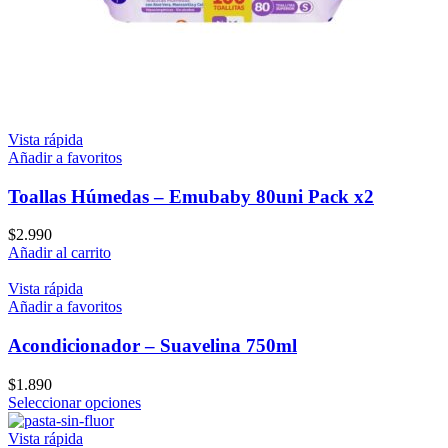
Vista rápida
Añadir a favoritos
Toallas Húmedas – Emubaby 80uni Pack x2
$
2.990
Añadir al carrito
Vista rápida
Añadir a favoritos
Acondicionador – Suavelina 750ml
$
1.890
Este
Seleccionar opciones
producto
tiene
Vista rápida