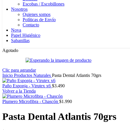
Escobas / Escobillones
Nosotros
Quienes somos
Políticas de Envío
Contacto
Nova
Papel Higiénico
Sabanillas
Agotado
Clic para agrandar
Inicio
Productos Naturales
Pasta Dental Atlantis 70grs
Paño Esponja - Virutex x6
$
3.490
Volver a la Tienda
Plumero Microfibra - Chascón
$
1.990
Pasta Dental Atlantis 70grs