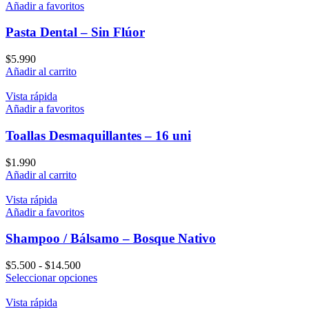
múltiples
Añadir a favoritos
variantes.
Las
Pasta Dental – Sin Flúor
opciones
se
$
5.990
pueden
Añadir al carrito
elegir
en
Vista rápida
la
Añadir a favoritos
página
de
Toallas Desmaquillantes – 16 uni
producto
$
1.990
Añadir al carrito
Vista rápida
Añadir a favoritos
Shampoo / Bálsamo – Bosque Nativo
Rango
$
5.500
-
$
14.500
de
Este
Seleccionar opciones
precios:
producto
desde
tiene
Vista rápida