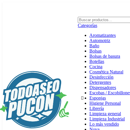
Envíos en Pucón y Alrededores por Compras sobre $25.000
Categorías
Aromatizantes
Automotriz
Baño
Bolsas
Bolsas de basura
Botellas
Cocina
Cosmética Natural
Desinfección
Detergentes
Dispensadores
Escobas / Escobillone
Esponjas
Higiene Personal
Librería
Limpieza general
Limpieza Industrial
Lo más vendido
Nova