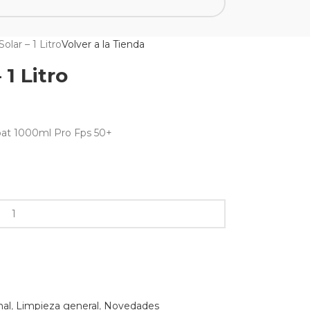
olar – 1 Litro
Volver a la Tienda
1 Litro
oat 1000ml Pro Fps 50+
nal
,
Limpieza general
,
Novedades