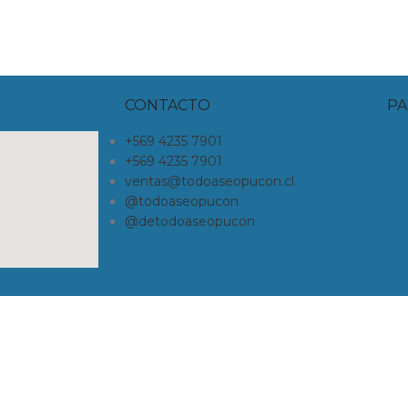
CONTACTO
PA
+569 4235 7901
+569 4235 7901
ventas@todoaseopucon.cl
@todoaseopucon
@detodoaseopucon