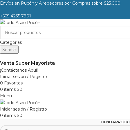
Envíos en Pucón y Alrededores por Compras sobre $25.000
+569 4235 7901
Categorías
Search
Venta Super Mayorista
¡Contáctanos Aquí!
Iniciar sesión / Registro
0
Favoritos
0
items
$
0
Menu
Iniciar sesión / Registro
0
items
$
0
TIENDA
PRODU