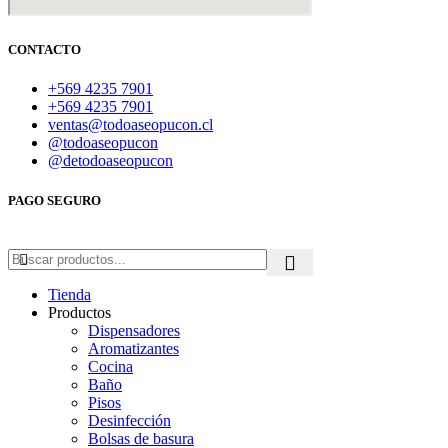
CONTACTO
+569 4235 7901
+569 4235 7901
ventas@todoaseopucon.cl
@todoaseopucon
@detodoaseopucon
PAGO SEGURO
Tienda
Productos
Dispensadores
Aromatizantes
Cocina
Baño
Pisos
Desinfección
Bolsas de basura