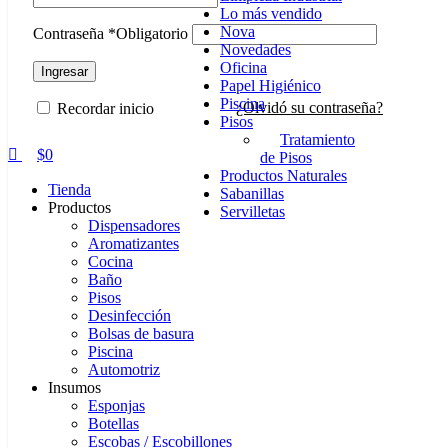
Lo más vendido
Nova
Contraseña
*
Obligatorio
Novedades
Oficina
Ingresar
Papel Higiénico
Piscina
¿Olvidó su contraseña?
Recordar inicio
Pisos
Tratamiento
$
0
de Pisos
Productos Naturales
Tienda
Sabanillas
Productos
Servilletas
Dispensadores
Aromatizantes
Cocina
Baño
Pisos
Desinfección
Bolsas de basura
Piscina
Automotriz
Insumos
Esponjas
Botellas
Escobas / Escobillones