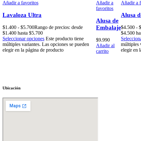
Añadir a favoritos
Añadir a
Añadir a f
favoritos
Lavaloza Ultra
Alusa d
Alusa de
Embalaje
$
1.400
-
$
5.700
Rango de precios: desde
$
4.500
-
$1.400 hasta $5.700
$4.500 ha
Seleccionar opciones
Este producto tiene
Seleccion
$
9.990
múltiples variantes. Las opciones se pueden
múltiples
Añadir al
elegir en la página de producto
elegir en 
carrito
Ubicación