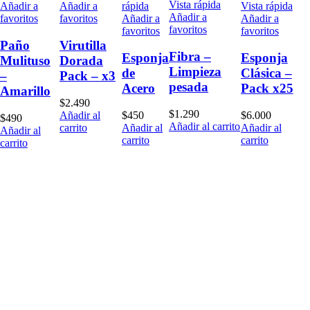
Vista rápida
Añadir a
Añadir a
rápida
Vista rápida
Añadir a
favoritos
favoritos
Añadir a
Añadir a
favoritos
favoritos
favoritos
Paño
Virutilla
Fibra –
Esponja
Esponja
Mulituso
Dorada
Limpieza
de
Clásica –
–
Pack – x3
pesada
Acero
Pack x25
Amarillo
$
2.490
$
1.290
Añadir al
$
450
$
6.000
$
490
Añadir al carrito
carrito
Añadir al
Añadir al
Añadir al
carrito
carrito
carrito