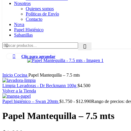
Nosotros
Quienes somos
Políticas de Envío
Contacto
Nova
Papel Higiénico
Sabanillas
Clic para agrandar
Inicio
Cocina
Papel Mantequilla – 7.5 mts
Limpia Lavadoras - Dr Beckmann 100g
$
4.500
Volver a la Tienda
Papel higiénico – Swan 20mts
$
1.750
-
$
12.990
Rango de precios: de
Papel Mantequilla – 7.5 mts