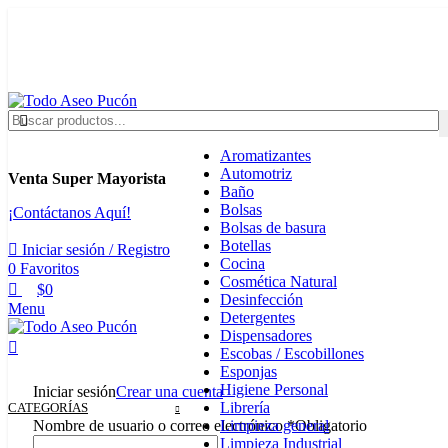
0
0
Envíos en Pucón y Alrededores por Compras sobre $25.000
+569 4235 7901
Aromatizantes
Automotriz
Venta Super Mayorista
Baño
Bolsas
¡Contáctanos Aquí!
Bolsas de basura
Botellas
Iniciar sesión / Registro
Cocina
0
Favoritos
Cosmética Natural
$
0
Desinfección
Menu
Detergentes
Dispensadores
Escobas / Escobillones
Esponjas
Higiene Personal
Iniciar sesión
Crear una cuenta
Librería
CATEGORÍAS
Limpieza general
Nombre de usuario o correo electrónico
*
Obligatorio
Limpieza Industrial