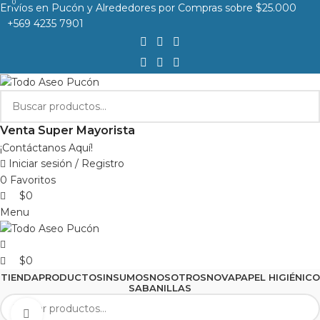
0
0
Envíos en Pucón y Alrededores por Compras sobre $25.000
+569 4235 7901
Venta Super Mayorista
¡Contáctanos Aquí!
Iniciar sesión / Registro
0
Favoritos
$
0
Menu
$
0
TIENDA
PRODUCTOS
INSUMOS
NOSOTROS
NOVA
PAPEL HIGIÉNICO
SABANILLAS
Clic para agrandar