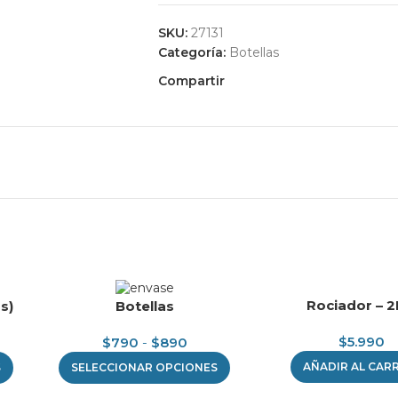
SKU:
27131
Categoría:
Botellas
Compartir
Rociador – 2
s)
Botellas
$
5.990
$
790
-
$
890
AÑADIR AL CAR
S
SELECCIONAR OPCIONES