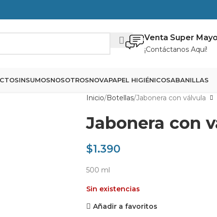
Venta Super Mayo
¡Contáctanos Aquí!
CTOS
INSUMOS
NOSOTROS
NOVA
PAPEL HIGIÉNICO
SABANILLAS
Inicio
Botellas
Jabonera con válvula
Jabonera con v
$
1.390
500 ml
Sin existencias
Añadir a favoritos