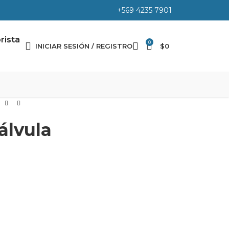
+569 4235 7901
rista
0
INICIAR SESIÓN / REGISTRO
$
0
álvula