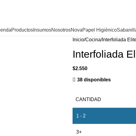
ienda
Productos
Insumos
Nosotros
Nova
Papel Higiénico
Sabanill
Inicio
Cocina
Interfoliada Eli
Interfoliada E
$
2.550
38 disponibles
CANTIDAD
1 - 2
3+