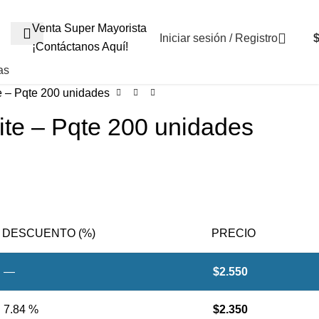
+569 4235 7901
Venta Super Mayorista
Iniciar sesión / Registro
¡Contáctanos Aquí!
as
te – Pqte 200 unidades
lite – Pqte 200 unidades
DESCUENTO (%)
PRECIO
—
$
2.550
7.84 %
$
2.350