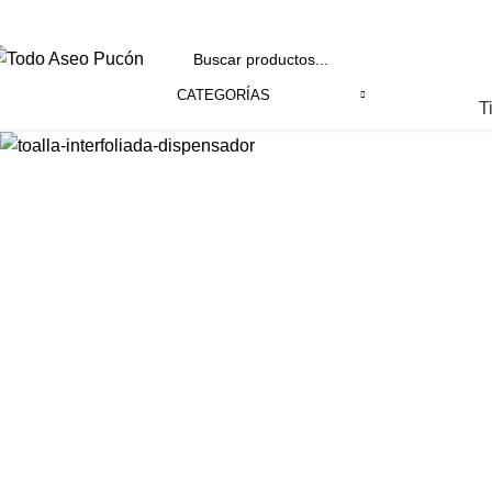
nvíos en Pucón y Alrededores por Compras sobre $25.000
CATEGORÍAS
T