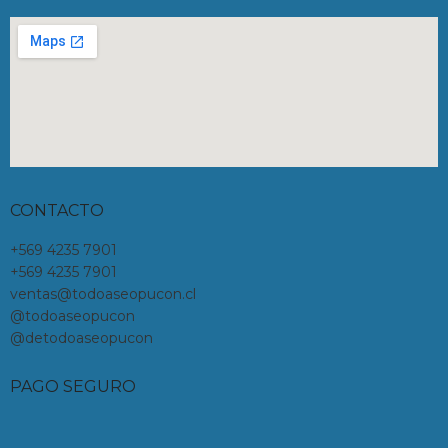
CONTACTO
+569 4235 7901
+569 4235 7901
ventas@todoaseopucon.cl
@todoaseopucon
@detodoaseopucon
PAGO SEGURO