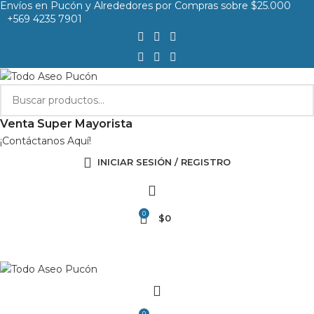
Envíos en Pucón y Alrededores por Compras sobre $25.000
+569 4235 7901
Venta Super Mayorista
¡Contáctanos Aquí!
INICIAR SESIÓN / REGISTRO
0
$
0
0