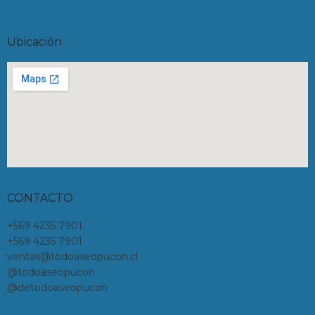
Ubicación
CONTACTO
+569 4235 7901
+569 4235 7901
ventas@todoaseopucon.cl
@todoaseopucon
@detodoaseopucon