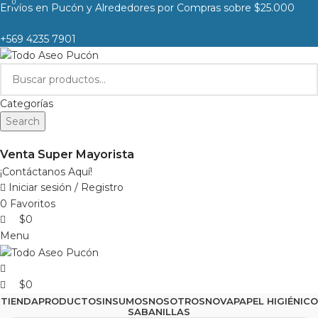
0
0
Envíos en Pucón y Alrededores por Compras sobre $25.000
+569 4235 7901
Categorías
Search
Venta Super Mayorista
¡Contáctanos Aquí!
Iniciar sesión / Registro
0
Favoritos
$
0
Menu
$
0
TIENDA
PRODUCTOS
INSUMOS
NOSOTROS
NOVA
PAPEL HIGIÉNICO
SABANILLAS