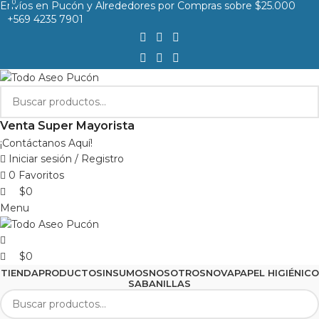
0
0
Envíos en Pucón y Alrededores por Compras sobre $25.000
+569 4235 7901
Venta Super Mayorista
¡Contáctanos Aquí!
Iniciar sesión / Registro
0
Favoritos
$
0
Menu
$
0
TIENDA
PRODUCTOS
INSUMOS
NOSOTROS
NOVA
PAPEL HIGIÉNICO
SABANILLAS