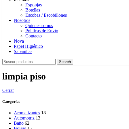
Esponjas
Botellas
Escobas / Escobillones
Nosotros
Quienes somos
Políticas de Envío
Contacto
Nova
Papel Higiénico
Sabanillas
Search
limpia piso
Cerrar
Categorías
Aromatizantes
18
Automotriz
13
Baño
62
Bolsas
15