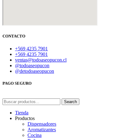
CONTACTO
+569 4235 7901
+569 4235 7901
ventas@todoaseopucon.cl
@todoaseopucon
@detodoaseopucon
PAGO SEGURO
Search
Tienda
Productos
Dispensadores
Aromatizantes
Cocina