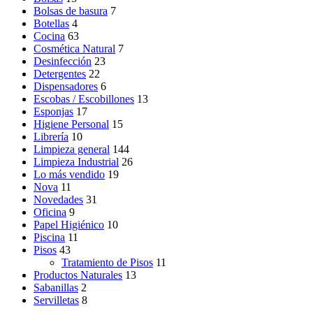
Bolsas de basura
7
Botellas
4
Cocina
63
Cosmética Natural
7
Desinfección
23
Detergentes
22
Dispensadores
6
Escobas / Escobillones
13
Esponjas
17
Higiene Personal
15
Librería
10
Limpieza general
144
Limpieza Industrial
26
Lo más vendido
19
Nova
11
Novedades
31
Oficina
9
Papel Higiénico
10
Piscina
11
Pisos
43
Tratamiento de Pisos
11
Productos Naturales
13
Sabanillas
2
Servilletas
8