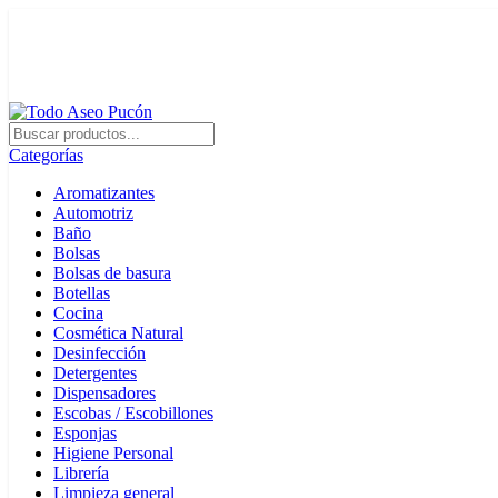
Envíos en Pucón y Alrededores por Compras sobre $25.000
+569 4235 7901
Categorías
Aromatizantes
Automotriz
Baño
Bolsas
Bolsas de basura
Botellas
Cocina
Cosmética Natural
Desinfección
Detergentes
Dispensadores
Escobas / Escobillones
Esponjas
Higiene Personal
Librería
Limpieza general