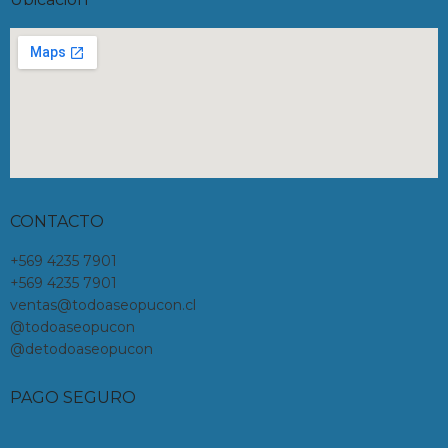
CONTACTO
+569 4235 7901
+569 4235 7901
ventas@todoaseopucon.cl
@todoaseopucon
@detodoaseopucon
PAGO SEGURO