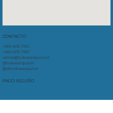
CONTACTO
+569 4235 7901
+569 4235 7901
ventas@todoaseopucon.cl
@todoaseopucon
@detodoaseopucon
PAGO SEGURO