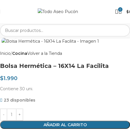
0
$
Clic para agrandar
Inicio
Cocina
Volver a la Tienda
Bolsa Hermética – 16X14 La Facilita
$
1.990
Contiene 30 uni.
23 disponibles
AÑADIR AL CARRITO