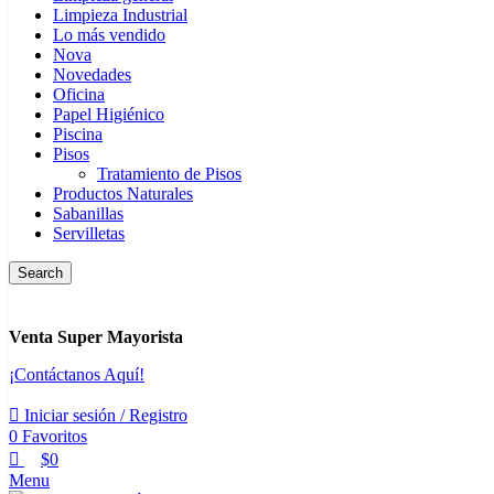
Limpieza Industrial
Lo más vendido
Nova
Novedades
Oficina
Papel Higiénico
Piscina
Pisos
Tratamiento de Pisos
Productos Naturales
Sabanillas
Servilletas
Search
Venta Super Mayorista
¡Contáctanos Aquí!
Iniciar sesión / Registro
0
Favoritos
$
0
Menu