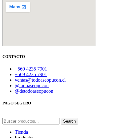
CONTACTO
+569 4235 7901
+569 4235 7901
ventas@todoaseopucon.cl
@todoaseopucon
@detodoaseopucon
PAGO SEGURO
Search
Tienda
Productos