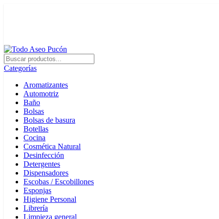
0
0
Envíos en Pucón y Alrededores por Compras sobre $25.000
+569 4235 7901
Categorías
Aromatizantes
Automotriz
Baño
Bolsas
Bolsas de basura
Botellas
Cocina
Cosmética Natural
Desinfección
Detergentes
Dispensadores
Escobas / Escobillones
Esponjas
Higiene Personal
Librería
Limpieza general