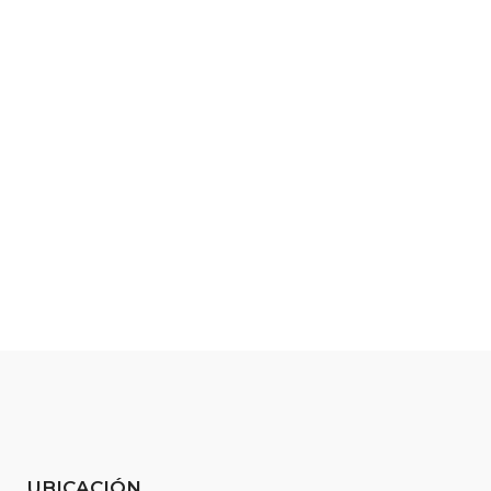
UBICACIÓN