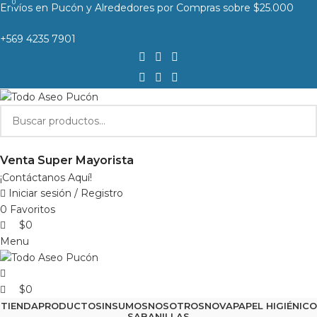
0
0
Envíos en Pucón y Alrededores por Compras sobre $25.000
+569 4235 7901
Venta Super Mayorista
¡Contáctanos Aquí!
Iniciar sesión / Registro
0
Favoritos
$
0
Menu
$
0
TIENDA
PRODUCTOS
INSUMOS
NOSOTROS
NOVA
PAPEL HIGIÉNICO
SABANILLAS